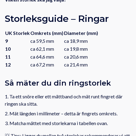
Storleksguide – Ringar
UK Storlek
Omkrets (mm)
Diameter (mm)
9
ca 59,5 mm
ca 18,9 mm
10
ca 62,1 mm
ca 19,8 mm
11
ca 64,6 mm
ca 20,6 mm
12
ca 67,2 mm
ca 21,4 mm
Så mäter du din ringstorlek
Ta ett snöre eller ett måttband och mät runt fingret där
ringen ska sitta.
Mät längden i millimeter – detta är fingrets omkrets.
Matcha måttet med storlekarna i tabellen ovan.
💡 Tips: Ligger du mellan två storlekar rekommenderar vi att