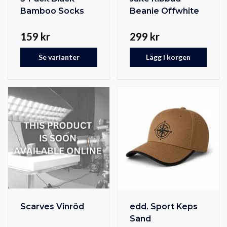
Bamboo Socks
Beanie Offwhite
159 kr
299 kr
Se varianter
Lägg i korgen
Scarves Vinröd
edd. Sport Keps
Sand