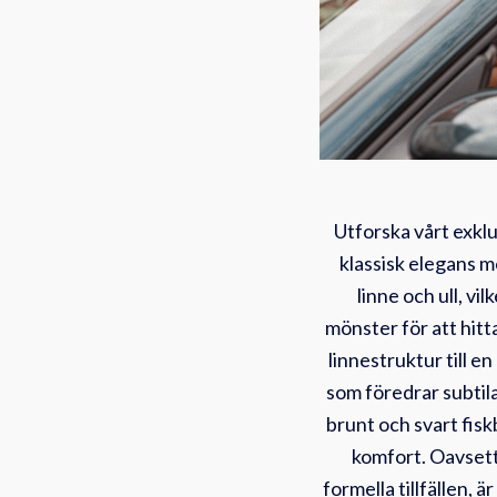
Utforska vårt exklu
klassisk elegans m
linne och ull, vi
mönster för att hitt
linnestruktur till e
som föredrar subtila
brunt och svart fisk
komfort. Oavsett
formella tillfällen, ä