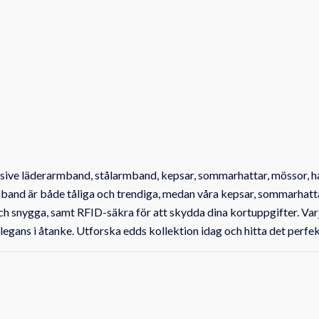
sive läderarmband, stålarmband, kepsar, sommarhattar, mössor, hal
rmband är både tåliga och trendiga, medan våra kepsar, sommarhatta
och snygga, samt RFID-säkra för att skydda dina kortuppgifter. Varj
gans i åtanke. Utforska edds kollektion idag och hitta det perfekt