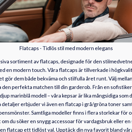
Flatcaps - Tidlös stil med modern elegans
siva sortiment av flatcaps, designade för den stilmedvetn
ed en modern touch. Våra flatcaps är tillverkade i högkvali
lket gör dem både bekväma och stilfulla året runt. Välj mella
a den perfekta matchen till din garderob. Från en sofistiker
n djup marinblå modell – våra kepsar är lika mångsidiga som de
 detaljer erbjuder vi även en flatcap i grå/gröna toner samt
bensmönster. Samtliga modeller finns i flera storlekar för
 om du söker en snygg accessoar för vardagsbruk eller en s
r en flatcap ett tidlöst val. Upptäck din nya favorit bland vå