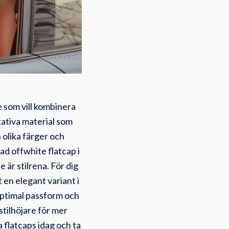
e som vill kombinera
tativa material som
n olika färger och
ad offwhite flatcap i
 är stilrena. För dig
 en elegant variant i
 optimal passform och
tilhöjare för mer
ra flatcaps idag och ta