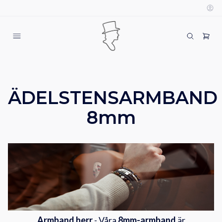
ÄDELSTENSARMBAND
8mm
Armband herr
- Våra
8mm-armband
är