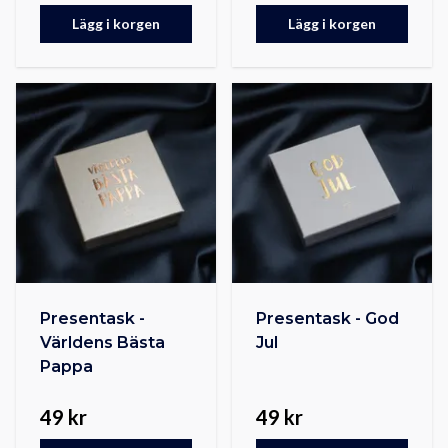
Lägg i korgen
Lägg i korgen
Presentask -
Presentask - God
Världens Bästa
Jul
Pappa
49 kr
49 kr