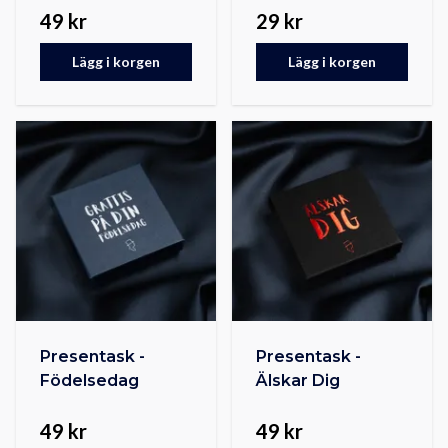
49 kr
29 kr
Lägg i korgen
Lägg i korgen
Presentask -
Presentask -
Födelsedag
Älskar Dig
49 kr
49 kr