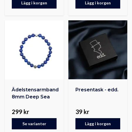
Lägg i korgen
Lägg i korgen
Ädelstensarmband
Presentask - edd.
8mm Deep Sea
299 kr
39 kr
Se varianter
Lägg i korgen