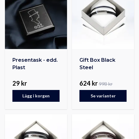
Presentask - edd.
Gift Box Black
Plast
Steel
29 kr
624 kr
998 kr
Lägg i korgen
Se varianter