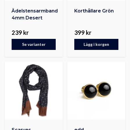
Ädelstensarmband
Korthållare Grön
4mm Desert
239 kr
399 kr
Se varianter
Lägg i korgen
Scarves
edd.