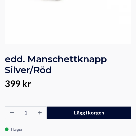
edd. Manschettknapp
Silver/Röd
399 kr
Lägg i korgen
I lager