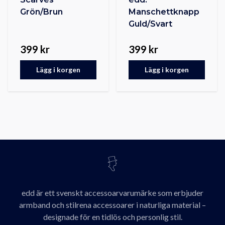
Grön/Brun
Manschettknapp
Guld/Svart
399 kr
399 kr
Lägg i korgen
Lägg i korgen
edd är ett svenskt accessoarvarumärke som erbjuder
armband och stilrena accessoarer i naturliga material –
designade för en tidlös och personlig stil.