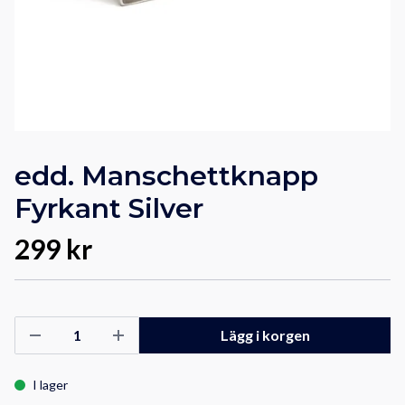
edd. Manschettknapp
Fyrkant Silver
299 kr
Lägg i korgen
I lager