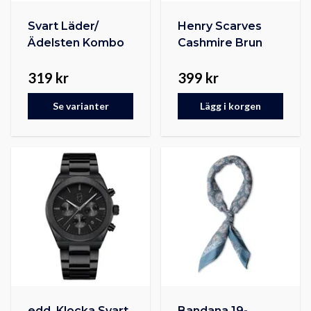
Svart Läder/
Henry Scarves
Ädelsten Kombo
Cashmire Brun
319 kr
399 kr
Se varianter
Lägg i korgen
edd. Klocka Svart
Bandana 19-