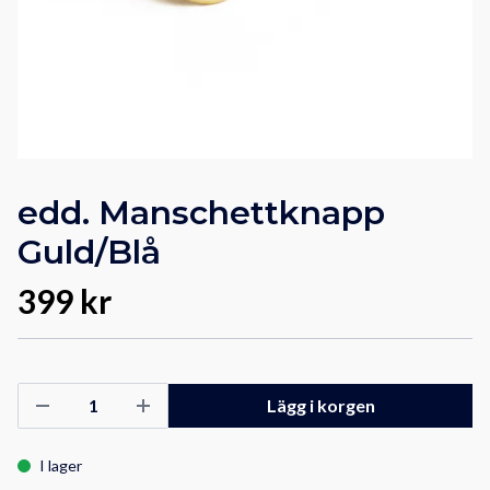
edd. Manschettknapp
Guld/Blå
399 kr
Lägg i korgen
I lager