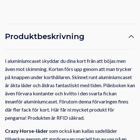
Produktbeskrivning
I aluminiumcaset skyddar du dina kort från att böjas men
även mot skimming. Korten förs upp genom att man trycker
på knappen under korthållaren. Skinnet runt aluminiumcaset
är äkta läder och åldras fantastiskt med tiden. Plånboken kan
även förvara kontanter och kvitto i den svarta fickan
innanför aluminiumcaset. Förutom denna förvaringen finns
där fler fack för kort. Här får ni mycket produkt för
pengarna! Produkten är RFID säkrad.
Crazy Horse-läder
som också kan kallas sadelläder
tillverkas genom att applicera en speciell typ av vax på en