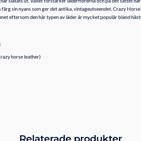
har slätats ut.
Vaxet förstärker läderfibrerna och på det sättet när
a färg sin nyans som ger det antika, vintageutseendet.
Crazy Horse 
mnet eftersom den här typen av läder är mycket populär bland häst
:
razy horse leather)
Relaterade produkter