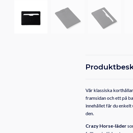
Produktbesk
Vår klassiska korthållar
framsidan och ett på bak
innehållet får du enkel
den.
Crazy Horse-läder
som