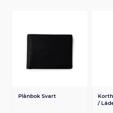
Plånbok Svart
Korth
/ Läd