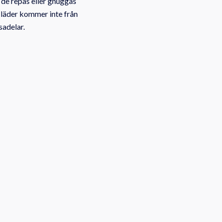
 de repas eller gnuggas
läder kommer inte från
sadelar.