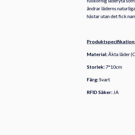
fullkornig läderyta som 
ändrar läderns naturlig
hästar utan det fick na
Produktspecifikation
Material:
Äkta läder (C
Storlek:
7*10cm
Färg:
Svart
RFID Säker:
JA