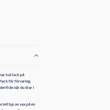
 har två fack på
 fack för förvaring,
erifrån när du drar i
ciell typ av vax på en