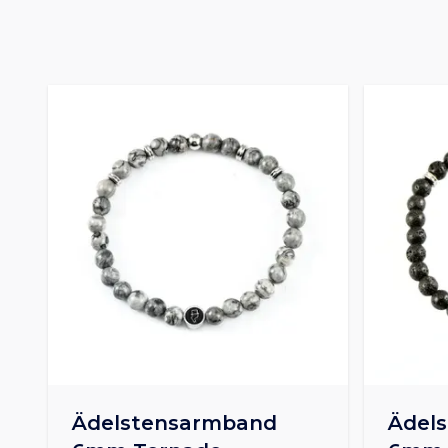
Ädelstensarmband
Ädel