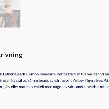
rivning
ck Lether/Beads Combo blandar vi det bästa från två världar. Vi t
i rotsfritt stål och 6mm beads av vår favorit Yellow Tigers Eye. På s
n själv eller matchas enkelt med något av våra andra beadsarmband e