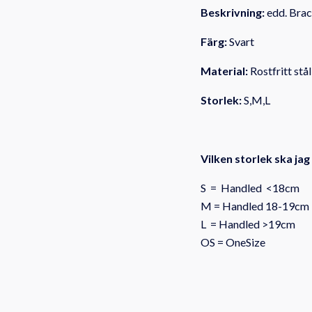
Beskrivning:
edd. Bra
Färg:
Svart
Material:
Rostfritt stål
Storlek:
S,M,L
Vilken storlek ska jag
S = Handled <18cm
M = Handled 18-19cm
L = Handled >19cm
OS = OneSize