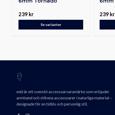
6mm Tornado
6mm 
239 kr
239 kr
Se varianter
edd är ett svenskt accessoarvarumärke som erbjuder
armband och stilrena accessoarer i naturliga material –
designade för en tidlös och personlig stil.