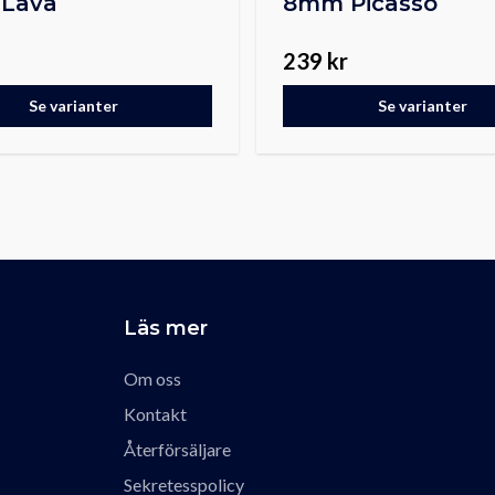
Lava
8mm Picasso
239 kr
Se varianter
Se varianter
Läs mer
Om oss
Kontakt
Återförsäljare
Sekretesspolicy