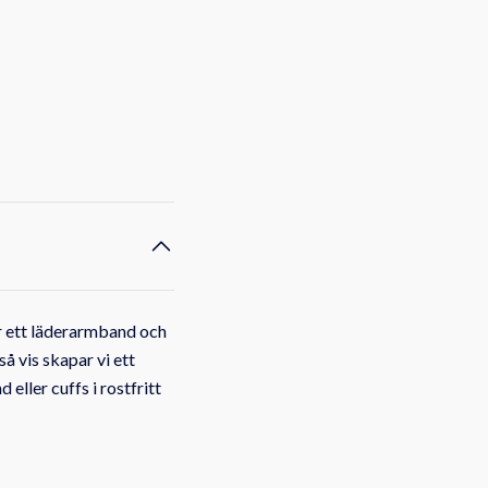
ar ett läderarmband och
å vis skapar vi ett
ller cuffs i rostfritt