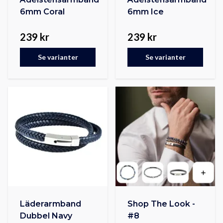
6mm Coral
6mm Ice
239 kr
239 kr
Se varianter
Se varianter
Läderarmband
Shop The Look -
Dubbel Navy
#8