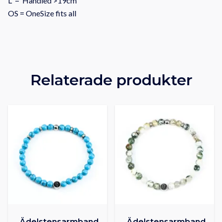
L = Handled >19cm
OS = OneSize fits all
Relaterade produkter
Ädelstensarmband
Ädelstensarmband