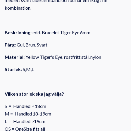
med ett svart läderarmband och du har en riktigt fin
kombination.
Beskrivning:
edd. Bracelet Tiger Eye 6mm
Färg:
Gul, Brun, Svart
Material:
Yellow Tiger's Eye
, rostfritt stål, nylon
Storlek:
S,M,L
Vilken storlek ska jag välja?
S = Handled <18cm
M = Handled 18-19cm
L = Handled >19cm
OS = OneSize fits all