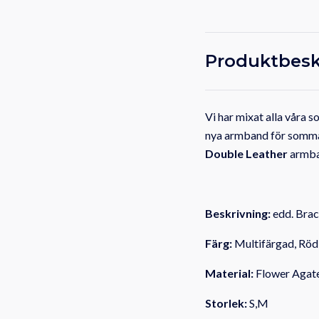
Produktbesk
Vi har mixat alla våra 
nya armband för sommare
Double Leather
armban
Beskrivning:
edd. Bra
Färg:
Multifärgad, Röd, 
Material:
Flower Agate,
Storlek:
S,M