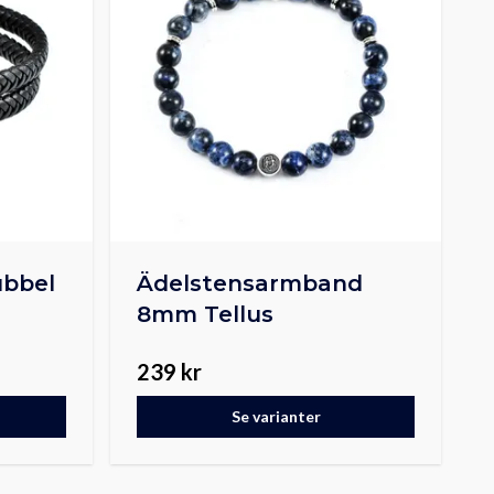
bbel
Ädelstensarmband
8mm Tellus
239 kr
Se varianter