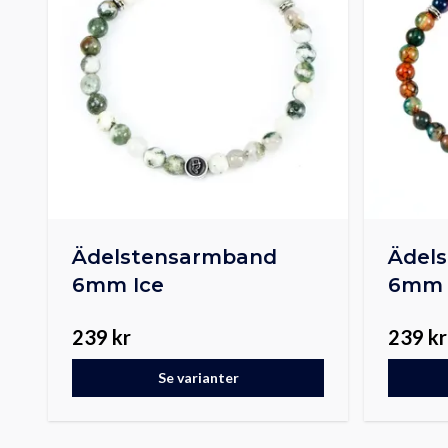
Ädelstensarmband
Ädel
6mm Ice
6mm 
239 kr
239 kr
Se varianter