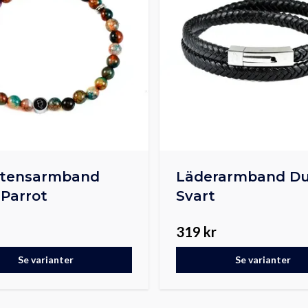
stensarmband
Läderarmband Du
Parrot
Svart
319 kr
Se varianter
Se varianter