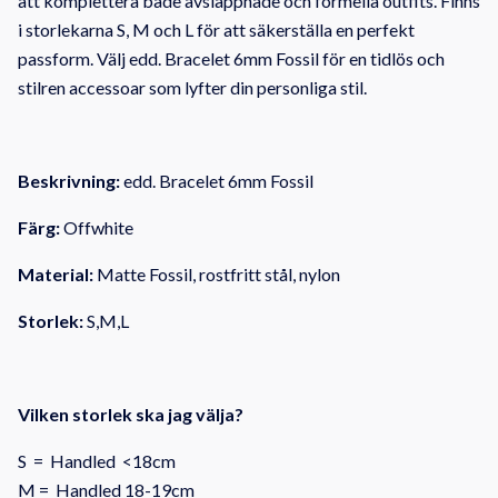
att komplettera både avslappnade och formella outfits. Finns
i storlekarna S, M och L för att säkerställa en perfekt
passform. Välj edd. Bracelet 6mm Fossil för en tidlös och
stilren accessoar som lyfter din personliga stil.
Beskrivning:
edd. Bracelet 6mm Fossil
Färg:
Offwhite
Material:
Matte Fossil, rostfritt stål, nylon
Storlek:
S,M,L
Vilken storlek ska jag välja?
S = Handled <18cm
M = Handled 18-19cm