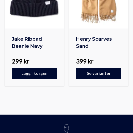
Jake Ribbad
Henry Scarves
Beanie Navy
Sand
299 kr
399 kr
Lägg i korgen
Se varianter